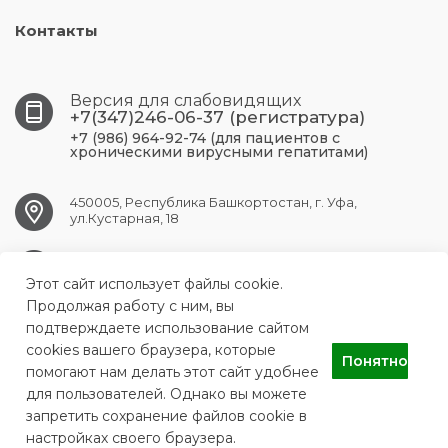
Контакты
Версия для слабовидящих
+7(347)246-06-37 (регистратура)
+7 (986) 964-92-74 (для пациентов с
хроническими вирусными гепатитами)
450005, Республика Башкортостан, г. Уфа,
ул.Кустарная, 18
UFA.RCPBSPID@doctorrb.ru
Этот сайт использует файлы cookie.
Продолжая работу с ним, вы
подтверждаете использование сайтом
cookies вашего браузера, которые
ГБУЗ Республиканский центр по профилактике и борьбе со
Понятно
СПИДом и инфекционными заболеваниями
помогают нам делать этот сайт удобнее
для пользователей. Однако вы можете
запретить сохранение файлов cookie в
настройках своего браузера.