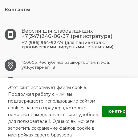
Контакты
Версия для слабовидящих
+7(347)246-06-37 (регистратура)
+7 (986) 964-92-74 (для пациентов с
хроническими вирусными гепатитами)
450005, Республика Башкортостан, г. Уфа,
ул.Кустарная, 18
UFA.RCPBSPID@doctorrb.ru
Этот сайт использует файлы cookie.
Продолжая работу с ним, вы
подтверждаете использование сайтом
cookies вашего браузера, которые
ГБУЗ Республиканский центр по профилактике и борьбе со
Понятно
СПИДом и инфекционными заболеваниями
помогают нам делать этот сайт удобнее
для пользователей. Однако вы можете
запретить сохранение файлов cookie в
настройках своего браузера.