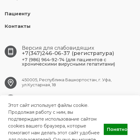
Пациенту
Контакты
Версия для слабовидящих
+7(347)246-06-37 (регистратура)
+7 (986) 964-92-74 (для пациентов с
хроническими вирусными гепатитами)
450005, Республика Башкортостан, г. Уфа,
ул.Кустарная, 18
UFA.RCPBSPID@doctorrb.ru
Этот сайт использует файлы cookie.
Продолжая работу с ним, вы
подтверждаете использование сайтом
cookies вашего браузера, которые
ГБУЗ Республиканский центр по профилактике и борьбе со
Понятно
СПИДом и инфекционными заболеваниями
помогают нам делать этот сайт удобнее
для пользователей. Однако вы можете