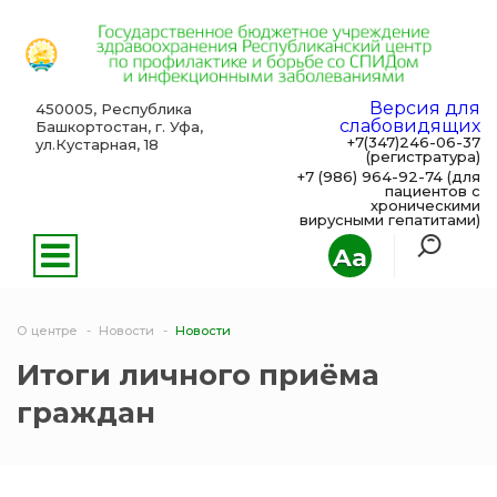
Версия для
450005, Республика
слабовидящих
Башкортостан, г. Уфа,
+7(347)246-06-37
ул.Кустарная, 18
(регистратура)
+7 (986) 964-92-74 (для
пациентов с
хроническими
вирусными гепатитами)
Aa
О центре
Новости
Новости
Итоги личного приёма
граждан