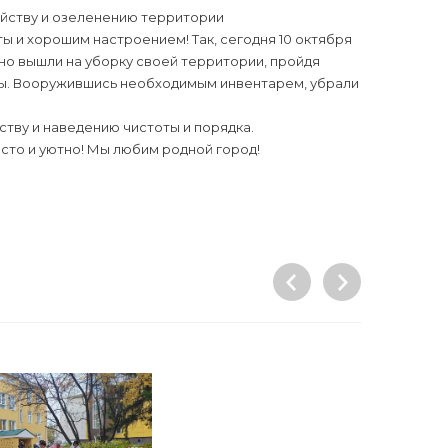
ойству и озеленению территории
 и хорошим настроением! Так, сегодня 10 октября
о вышли на уборку своей территории, пройдя
аты. Вооружившись необходимым инвентарем, убрали
тву и наведению чистоты и порядка.
исто и уютно! Мы любим родной город!