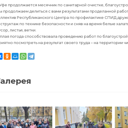
 Уфе продолжается месячник по санитарной очистке, благоустр
 продолжаем делиться с вами результатами проделанной работы
оллектив Республиканского Центра по профилактике СПИД дружн
нструктаж по технике безопасности и сняв на время белые хал
сор, листья, ветки.
плая погода способствовала проведению работ по благоустройс
иятно посмотреть на результат своего труда – на территории ч
Галерея