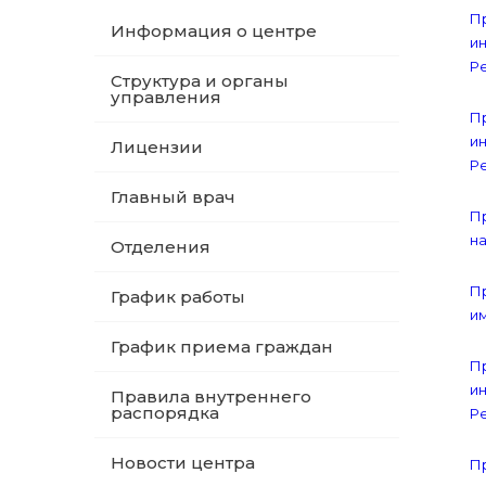
Пр
Информация о центре
и
Ре
Структура и органы
управления
Пр
и
Лицензии
Ре
Главный врач
Пр
на
Отделения
Пр
График работы
им
График приема граждан
Пр
и
Правила внутреннего
распорядка
Ре
Новости центра
Пр