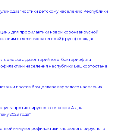
ркулинодиагностики детскому населению Республики
акцины для профилактики новой коронавирусной
заниям отдельных категорий (групп) граждан
бактериофага дизентерийного, бактериофага
рофилактики населения Республики Башкортостан в
унизации против бруцеллеза взрослого населения
акцины против вирусного гепатита А для
ану 2023 года"
тренной иммунопрофилактики клещевого вирусного