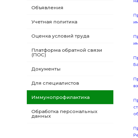
на
Объявления
Пр
Учетная политика
им
Оценка условий труда
Пр
им
Платформа обратной связи
(ПОС)
Пр
Ба
Документы
Пр
Для специалистов
вз
Иммунопрофилактика
Пр
ст
Обработка персональных
об
данных
Пр
Ре