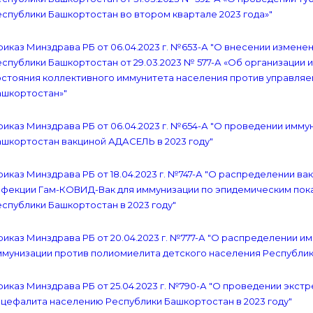
спублики Башкортостан во втором квартале 2023 года»"
иказ Минздрава РБ от 06.04.2023 г. №653-А "О внесении измен
спублики Башкортостан от 29.03.2023 № 577-А «Об организации
стояния коллективного иммунитета населения против управляем
ашкортостан»"
иказ Минздрава РБ от 06.04.2023 г. №654-А "О проведении имм
ашкортостан вакциной АДАСЕЛЬ в 2023 году"
иказ Минздрава РБ от 18.04.2023 г. №747-А "О распределении в
нфекции Гам-КОВИД-Вак для иммунизации по эпидемическим пока
спублики Башкортостан в 2023 году"
иказ Минздрава РБ от 20.04.2023 г. №777-А "О распределении 
мунизации против полиомиелита детского населения Республик
иказ Минздрава РБ от 25.04.2023 г. №790-А "О проведении экс
цефалита населению Республики Башкортостан в 2023 году"