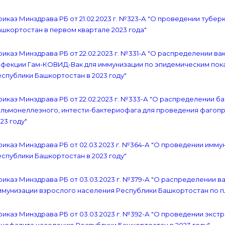
иказ Минздрава РБ от 21.02.2023 г. №323-А "О проведении тубе
шкортостан в первом квартале 2023 года"
иказ Минздрава РБ от 22.02.2023 г. №331-А "О распределении в
нфекции Гам-КОВИД-Вак для иммунизации по эпидемическим пока
спублики Башкортостан в 2023 году"
иказ Минздрава РБ от 22.02.2023 г. №333-А "О распределении 
альмонеллезного, интести-бактериофага для проведения фагоп
23 году"
иказ Минздрава РБ от 02.03.2023 г. №364-А "О проведении имм
спублики Башкортостан в 2023 году"
иказ Минздрава РБ от 03.03.2023 г. №379-А "О распределении в
мунизации взрослого населения Республики Башкортостан по пл
иказ Минздрава РБ от 03.03.2023 г. №392-А "О проведении экс