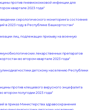
вакцины против пневмококковой инфекции для
ором квартале 2023 года"
проведении серологического мониторинга состояния
й в 2023 году в Республике Башкортостан"
низации лиц, подлежащих призыву на военную
 иммунобиологических лекарственных препаратов
кортостан во втором квартале 2023 года"
еркулинодиагностики детскому населению Республики
вакцины против клещевого вирусного энцефалита
о втором полугодии 2023 года"
ений в приказ Министерства здравоохранения
уберкулинодиагностики детскому населению