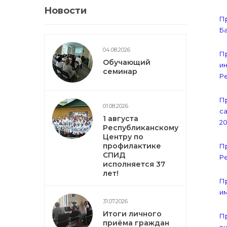
Новости
Пр
Ба
04.08.2026
Пр
Обучающий
и
семинар
Ре
Пр
01.08.2026
с
1 августа
20
Республиканскому
Центру по
профилактике
Пр
СПИД
Ре
исполняется 37
лет!
Пр
им
31.07.2026
Итоги личного
Пр
приёма граждан