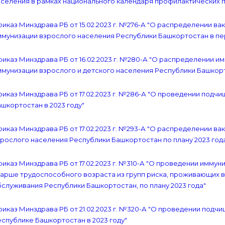
селения в рамках национального календаря профилактических п
иказ Минздрава РБ от 15.02.2023 г. №276-А "О распределении в
мунизации взрослого населения Республики Башкортостан в пер
иказ Минздрава РБ от 16.02.2023 г. №280-А "О распределении 
мунизации взрослого и детского населения Республики Башкорт
иказ Минздрава РБ от 17.02.2023 г. №286-А "О проведении под
шкортостан в 2023 году"
иказ Минздрава РБ от 17.02.2023 г. №293-А "О распределении ва
рослого населения Республики Башкортостан по плану 2023 год
иказ Минздрава РБ от 17.02.2023 г. №310-А "О проведении имму
арше трудоспособного возраста из групп риска, проживающих в
служивания Республики Башкортостан, по плану 2023 года"
иказ Минздрава РБ от 21.02.2023 г. №320-А "О проведении под
спублике Башкортостан в 2023 году"