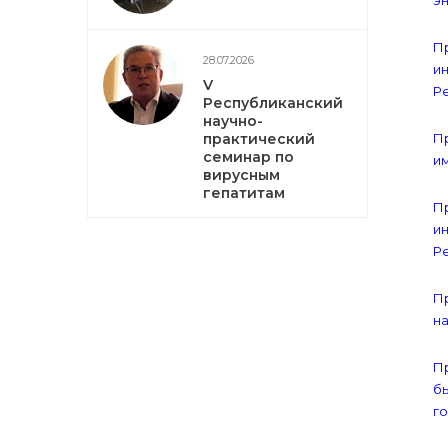
эн
Пр
28.07.2026
и
V
Ре
Республиканский
научно-
практический
Пр
семинар по
им
вирусным
гепатитам
Пр
и
Ре
Пр
на
Пр
б
г