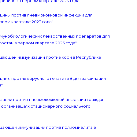
рививок в первом квартале 2023 года"
акцины против пневмококковой инфекции для
вом квартале 2023 года"
иммунобиологических лекарственных препаратов для
остан в первом квартале 2023 года"
чищающей иммунизации против кори в Республике
кцины против вирусного гепатита В для вакцинации
а"
низации против пневмококковой инфекции граждан
 организациях стационарного социального
чищающей иммунизации против полиомиелита в