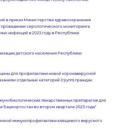
ений в приказ Министерства здравоохранения
 и проведении серологического мониторинга
ых инфекций в 2023 году в Республике
унизации детского населения Республики
акцины для профилактики новой коронавирусной
заниям отдельных категорий (групп) граждан
иммунобиологических лекарственных препаратов для
и Башкортостан во втором квартале 2023 года"
тренной иммунопрофилактики клещевого вирусного