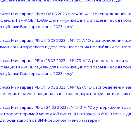
цефалита населению Республики Башкортостан в 2023 году"
иказ Минздрава РБ от 06.03.2023 г. №400-А "О распределении 
нфекции Гам-КОВИД-Вак для иммунизации по эпидемическим пока
спублики Башкортостан в 2023 году"
иказ Минздрава РБ от 16.03.2023 г. №472-А "О распределении в
мунизации взрослого и детского населения Республики Башкорт
иказ Минздрава РБ от 16.03.2023 г. №473-А "О распределении в
нфекции Гам-КОВИД-Вак для иммунизации по эпидемическим пока
спублики Башкортостан в 2023 году"
иказ Минздрава РБ от 16.03.2023 г. №482-А "О распределении 
селения в рамках национального календаря профилактических п
иказ Минздрава РБ от 24.03.2023 г. №543-А "Об утверждении ра
ыстрорастворимой молочной смеси «Нестожен 1» 600,0 грамм дл
ода, родившихся от ВИЧ-серопозитивных матерей"