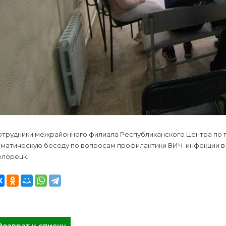
отрудники межрайонного филиала Республиканского Центра по 
ематическую беседу по вопросам профилактики ВИЧ-инфекции в 
елорецк.
Возврат к списку