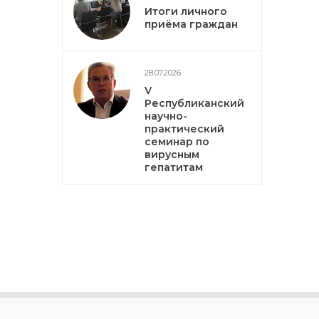
Итоги личного
приёма граждан
28.07.2026
V
Республиканский
научно-
практический
семинар по
вирусным
гепатитам