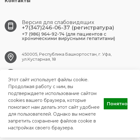
Контакты
Версия для слабовидящих
+7(347)246-06-37 (регистратура)
+7 (986) 964-92-74 (для пациентов с
хроническими вирусными гепатитами)
450005, Республика Башкортостан, г. Уфа,
ул.Кустарная, 18
UFA.RCPBSPID@doctorrb.ru
Этот сайт использует файлы cookie.
Продолжая работу с ним, вы
подтверждаете использование сайтом
cookies вашего браузера, которые
ГБУЗ Республиканский центр по профилактике и борьбе со
Понятно
СПИДом и инфекционными заболеваниями
помогают нам делать этот сайт удобнее
для пользователей. Однако вы можете
запретить сохранение файлов cookie в
настройках своего браузера.