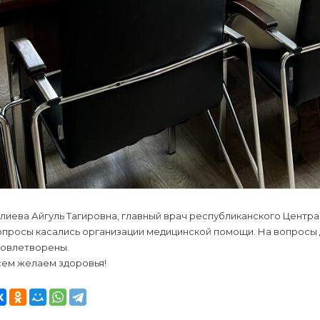
лиева Айгуль Тагировна, главный врач республиканского Центр
опросы касались организации медицинской помощи. На вопросы
довлетворены.
сем желаем здоровья!