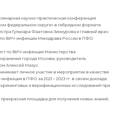
циплинарная научно-практическая конференция
ом федеральном округе» в гибридном формате.
стра Гульнара Фаатовна Зиннурова и главный врач
 по ВИЧ-инфекции Минздрава России в ПФО
ист по ВИЧ-инфекции Министерства
хранения города Москвы, руководитель
ом Алексей Мазус.
инимает личное участие в мероприятии в качестве
фекции в ПФО за 2021 – 2023 гг. в своем докладе.
скрининговых и верификационных исследований при
 прекрасная площадка для получения новых знаний,