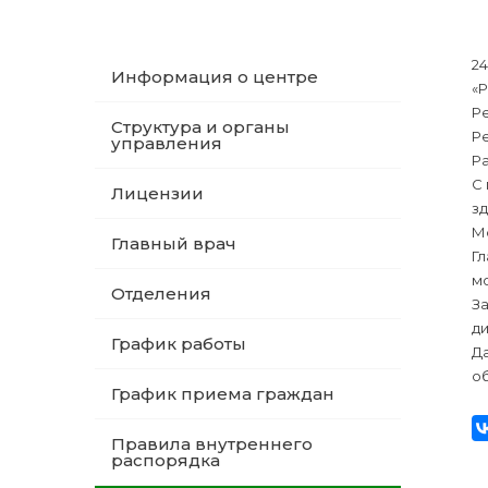
24
Информация о центре
«
Р
Структура и органы
Р
управления
Р
С
Лицензии
з
М
Главный врач
Г
мо
Отделения
З
д
График работы
Да
о
График приема граждан
Правила внутреннего
распорядка