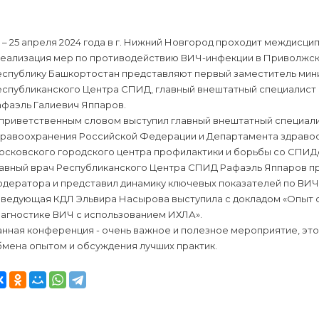
 – 25 апреля 2024 года в г. Нижний Новгород проходит междис
Реализация мер по противодействию ВИЧ-инфекции в Приволжск
еспублику Башкортостан представляют первый заместитель мини
еспубликанского Центра СПИД, главный внештатный специалист
афаэль Галиевич Яппаров.
 приветственным словом выступил главный внештатный специал
дравоохранения Российской Федерации и Департамента здравоо
осковского городского центра профилактики и борьбы со СПИД
лавный врач Республиканского Центра СПИД Рафаэль Яппаров пр
дератора и представил динамику ключевых показателей по ВИЧ-ин
аведующая КДЛ Эльвира Насырова выступила с докладом «Опыт 
иагностике ВИЧ с использованием ИХЛА».
нная конференция - очень важное и полезное мероприятие, это
бмена опытом и обсуждения лучших практик.