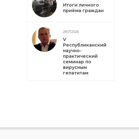
Итоги личного
приёма граждан
28.07.2026
V
Республиканский
научно-
практический
семинар по
вирусным
гепатитам