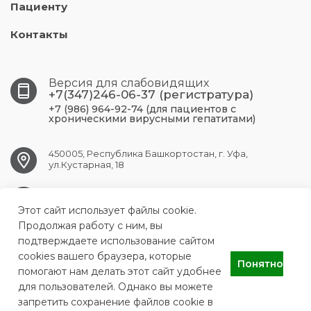
Пациенту
Контакты
Версия для слабовидящих
+7(347)246-06-37 (регистратура)
+7 (986) 964-92-74 (для пациентов с
хроническими вирусными гепатитами)
450005, Республика Башкортостан, г. Уфа,
ул.Кустарная, 18
UFA.RCPBSPID@doctorrb.ru
Этот сайт использует файлы cookie.
Продолжая работу с ним, вы
подтверждаете использование сайтом
cookies вашего браузера, которые
ГБУЗ Республиканский центр по профилактике и борьбе со
Понятно
СПИДом и инфекционными заболеваниями
помогают нам делать этот сайт удобнее
для пользователей. Однако вы можете
запретить сохранение файлов cookie в