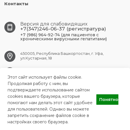
Контакты
Версия для слабовидящих
+7(347)246-06-37 (регистратура)
+7 (986) 964-92-74 (для пациентов с
хроническими вирусными гепатитами)
450005, Республика Башкортостан, г. Уфа,
ул.Кустарная, 18
UFA.RCPBSPID@doctorrb.ru
Этот сайт использует файлы cookie.
Продолжая работу с ним, вы
подтверждаете использование сайтом
cookies вашего браузера, которые
ГБУЗ Республиканский центр по профилактике и борьбе со
Понятно
СПИДом и инфекционными заболеваниями
помогают нам делать этот сайт удобнее
для пользователей. Однако вы можете
запретить сохранение файлов cookie в
настройках своего браузера.