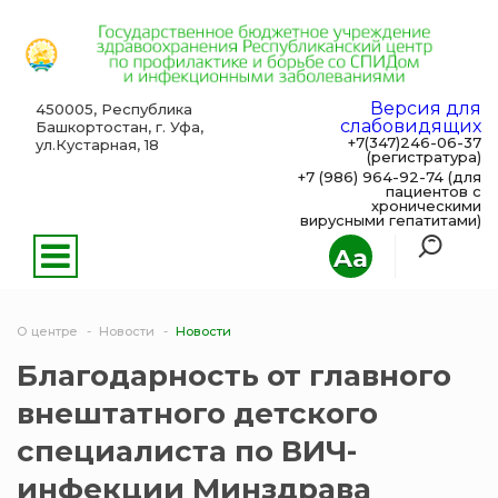
Версия для
450005, Республика
слабовидящих
Башкортостан, г. Уфа,
+7(347)246-06-37
ул.Кустарная, 18
(регистратура)
+7 (986) 964-92-74 (для
пациентов с
хроническими
вирусными гепатитами)
Aa
О центре
Новости
Новости
Благодарность от главного
внештатного детского
специалиста по ВИЧ-
инфекции Минздрава