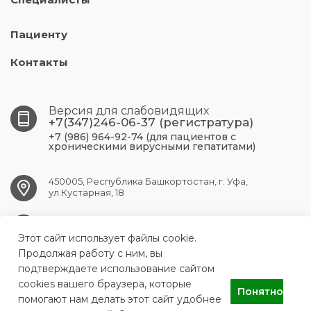
Пациенту
Контакты
Версия для слабовидящих
+7(347)246-06-37 (регистратура)
+7 (986) 964-92-74 (для пациентов с
хроническими вирусными гепатитами)
450005, Республика Башкортостан, г. Уфа,
ул.Кустарная, 18
UFA.RCPBSPID@doctorrb.ru
Этот сайт использует файлы cookie.
Продолжая работу с ним, вы
подтверждаете использование сайтом
cookies вашего браузера, которые
ГБУЗ Республиканский центр по профилактике и борьбе со
Понятно
СПИДом и инфекционными заболеваниями
помогают нам делать этот сайт удобнее