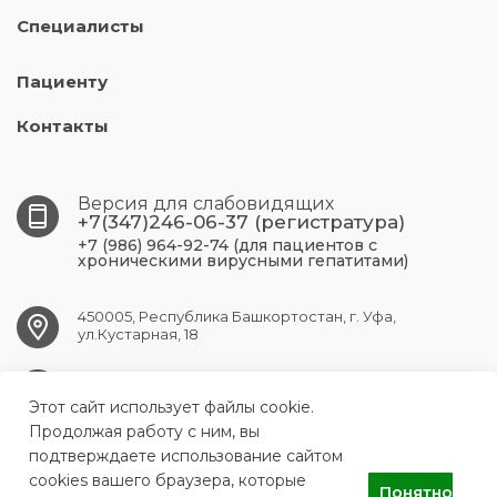
Специалисты
Пациенту
Контакты
Версия для слабовидящих
+7(347)246-06-37 (регистратура)
+7 (986) 964-92-74 (для пациентов с
хроническими вирусными гепатитами)
450005, Республика Башкортостан, г. Уфа,
ул.Кустарная, 18
UFA.RCPBSPID@doctorrb.ru
Этот сайт использует файлы cookie.
Продолжая работу с ним, вы
подтверждаете использование сайтом
cookies вашего браузера, которые
ГБУЗ Республиканский центр по профилактике и борьбе со
Понятно