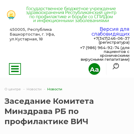
Версия для
450005, Республика
слабовидящих
Башкортостан, г. Уфа,
+7(347)246-06-37
ул.Кустарная, 18
(регистратура)
+7 (986) 964-92-74 (для
пациентов с
хроническими
вирусными гепатитами)
Aa
О центре
Новости
Новости
Заседание Комитета
Минздрава РБ по
профилактике ВИЧ