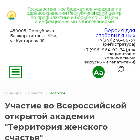
Версия для
450005, Республика
слабовидящих
Башкортостан, г. Уфа,
+7(347)246-06-37
ул.Кустарная, 18
(регистратура)
+7 (986) 964-92-74 (для
пациентов с
хроническими
вирусными гепатитами)
Aa
О центре
Новости
Новости
Участие во Всероссийской
открытой академии
"Территория женского
счастья"