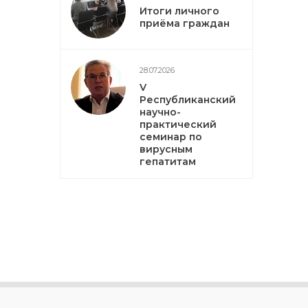
Итоги личного
приёма граждан
28.07.2026
V
Республиканский
научно-
практический
семинар по
вирусным
гепатитам