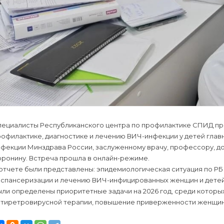
пециалисты Республиканского центра по профилактике СПИД пре
офилактике, диагностике и лечению ВИЧ-инфекции у детей глав
фекции Минздрава России, заслуженному врачу, профессору, до
оронину. Встреча прошла в онлайн-режиме.
отчете были представлены: эпидемиологическая ситуация по РБ 
испансеризации и лечению ВИЧ-инфицированных женщин и детей
ли определены приоритетные задачи на 2026 год, среди которых
нтиретровирусной терапии, повышение приверженности женщин 