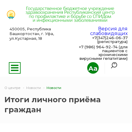
Версия для
450005, Республика
слабовидящих
Башкортостан, г. Уфа,
+7(347)246-06-37
ул.Кустарная, 18
(регистратура)
+7 (986) 964-92-74 (для
пациентов с
хроническими
вирусными гепатитами)
Aa
О центре
Новости
Новости
Итоги личного приёма
граждан