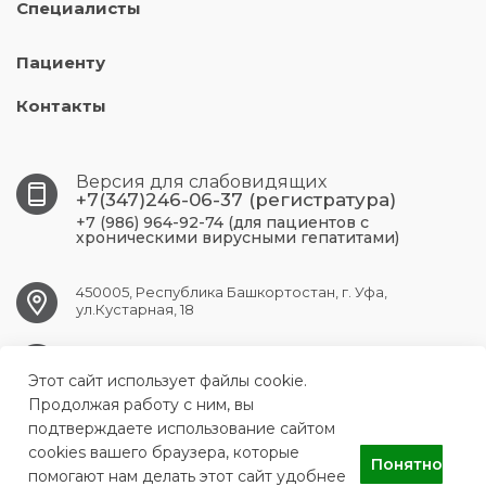
Специалисты
Пациенту
Контакты
Версия для слабовидящих
+7(347)246-06-37 (регистратура)
+7 (986) 964-92-74 (для пациентов с
хроническими вирусными гепатитами)
450005, Республика Башкортостан, г. Уфа,
ул.Кустарная, 18
UFA.RCPBSPID@doctorrb.ru
Этот сайт использует файлы cookie.
Продолжая работу с ним, вы
подтверждаете использование сайтом
cookies вашего браузера, которые
ГБУЗ Республиканский центр по профилактике и борьбе со
Понятно
СПИДом и инфекционными заболеваниями
помогают нам делать этот сайт удобнее