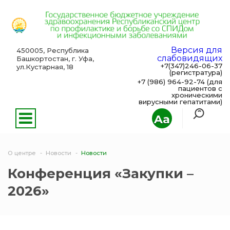
Версия для
450005, Республика
слабовидящих
Башкортостан, г. Уфа,
+7(347)246-06-37
ул.Кустарная, 18
(регистратура)
+7 (986) 964-92-74 (для
пациентов с
хроническими
вирусными гепатитами)
Aa
О центре
Новости
Новости
Конференция «Закупки –
2026»