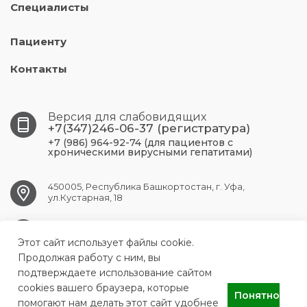
Специалисты
Пациенту
Контакты
Версия для слабовидящих
+7(347)246-06-37 (регистратура)
+7 (986) 964-92-74 (для пациентов с
хроническими вирусными гепатитами)
450005, Республика Башкортостан, г. Уфа,
ул.Кустарная, 18
UFA.RCPBSPID@doctorrb.ru
Этот сайт использует файлы cookie.
Продолжая работу с ним, вы
подтверждаете использование сайтом
cookies вашего браузера, которые
ГБУЗ Республиканский центр по профилактике и борьбе со
Понятно
СПИДом и инфекционными заболеваниями
помогают нам делать этот сайт удобнее