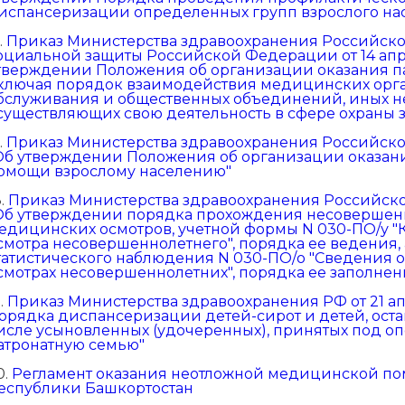
испансеризации определенных групп взрослого на
.
Приказ Министерства здравоохранения Российско
оциальной защиты Российской Федерации от 14 апр
тверждении Положения об организации оказания 
ключая порядок взаимодействия медицинских орга
бслуживания и общественных объединений, иных н
существляющих свою деятельность в сфере охраны 
.
Приказ Министерства здравоохранения Российской
Об утверждении Положения об организации оказан
омощи взрослому населению"
8.
Приказ Министерства здравоохранения Российской 
Об утверждении порядка прохождения несовершен
едицинских осмотров, учетной формы N 030-ПО/у 
смотра несовершеннолетнего", порядка ее ведения,
татистического наблюдения N 030-ПО/о "Сведения
смотрах несовершеннолетних", порядка ее заполнен
9.
Приказ Министерства здравоохранения РФ от 21 ап
орядка диспансеризации детей-сирот и детей, оста
исле усыновленных (удочеренных), принятых под оп
атронатную семью"
0.
Регламент оказания неотложной медицинской по
еспублики Башкортостан