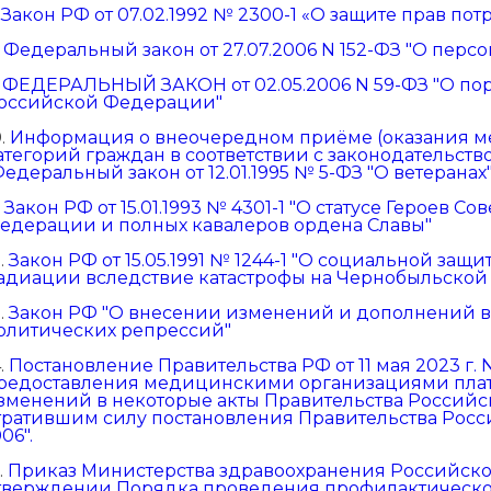
.
Закон РФ от 07.02.1992 № 2300-1 «О защите прав по
.
Федеральный закон от 27.07.2006 N 152-ФЗ "О перс
.
ФЕДЕРАЛЬНЫЙ ЗАКОН от 02.05.2006 N 59-ФЗ "О по
оссийской Федерации"
0.
Информация о внеочередном приёме (оказания 
атегорий граждан в соответствии с законодательс
Федеральный закон от 12.01.1995 № 5-ФЗ "О ветеранах"
.
Закон РФ от 15.01.1993 № 4301-1 "О статусе Героев С
едерации и полных кавалеров ордена Славы"
2.
Закон РФ от 15.05.1991 № 1244-1 "О социальной за
адиации вследствие катастрофы на Чернобыльской 
3.
Закон РФ "О внесении изменений и дополнений в
олитических репрессий"
4.
Постановление Правительства РФ от 11 мая 2023 г.
редоставления медицинскими организациями плат
зменений в некоторые акты Правительства Россий
тратившим силу постановления Правительства Росси
06".
.
Приказ Министерства здравоохранения Российской
тверждении Порядка проведения профилактическо