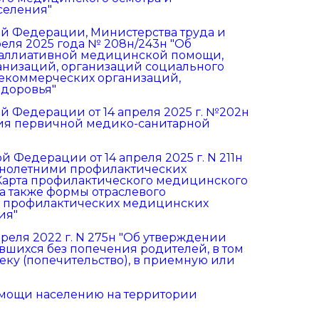
селения"
й Федерации, Министерства труда и
еля 2025 года № 208н/243н "Об
паллиативной медицинской помощи,
низаций, организаций социального
екоммерческих организаций,
здоровья"
 Федерации от 14 апреля 2025 г. №202н
ия первичной медико-санитарной
Федерации от 14 апреля 2025 г. N 211н
нолетними профилактических
"Карта профилактического медицинского
 а также формы отраслевого
 о профилактических медицинских
ия"
реля 2022 г. N 275н "Об утверждении
вшихся без попечения родителей, в том
еку (попечительство), в приемную или
мощи населению на территории