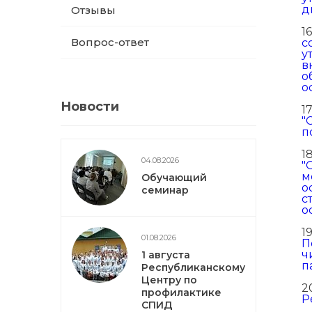
д
Отзывы
16
Вопрос-ответ
с
у
в
о
о
Новости
17
"
п
1
04.08.2026
"
м
Обучающий
о
семинар
с
о
1
01.08.2026
П
ч
1 августа
п
Республиканскому
Центру по
2
профилактике
Р
СПИД