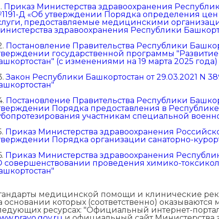
1.
Приказ Министерства здравоохранения Республики 
1191-Д «Об утверждении Порядка определения цен
слуги, предоставляемые медицинскими организац
инистерства здравоохранения Республики Башкорт
2.
Постановление Правительства Республики Башкорто
тверждении государственной программы "Развитие
ашкортостан" (с изменениями на 19 марта 2025 года)
3.
Закон Республики Башкортостан от 29.03.2021 N 3
ашкортостан"
4.
Постановление Правительства Республики Башкорт
тверждении Порядка предоставления в Республике
убопротезирования участникам специальной военн
5.
Приказ Министерства здравоохранения Российско
тверждении Порядка организации санаторно-курор
6.
Приказ Министерства здравоохранения Республики
О совершенствовании проведения химико-токсикол
ашкортостан"
тандарты медицинской помощи и клинические реко
а основании которых (соответственно) оказываются
ледующих ресурсах: "Официальный интернет-порта
ww.pravo.gov.ru
и официальный сайт Министерства 