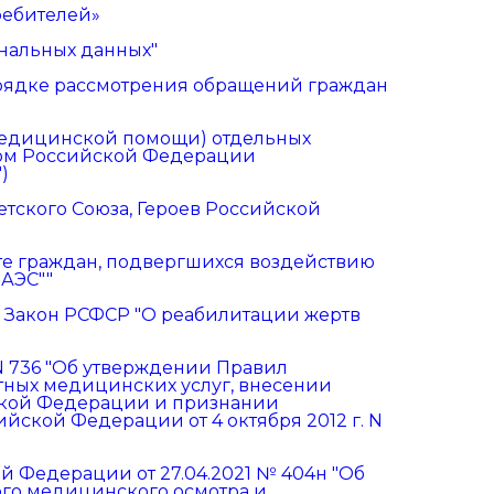
требителей»
ональных данных"
рядке рассмотрения обращений граждан
медицинской помощи) отдельных
твом Российской Федерации
)
оветского Союза, Героев Российской
щите граждан, подвергшихся воздействию
АЭС""
 Закон РСФСР "О реабилитации жертв
 N 736 "Об утверждении Правил
ных медицинских услуг, внесении
ской Федерации и признании
йской Федерации от 4 октября 2012 г. N
 Федерации от 27.04.2021 № 404н "Об
го медицинского осмотра и