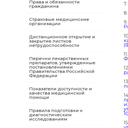
Права и обязанности
7
гражданина
8
Страховые медицинские
9
организации
Р
1
Дистанционное открытие и
к
закрытие листков
(
нетрудоспособности
11
Перечни лекарственных
Ф
препаратов, утвержденные
постановлениями
1
Правительства Российской
р
Федерации
1
п
Показатели доступности и
качества медицинской
1
помощи
п
и
у
Правила подготовки к
10
диагностическим
исследованиям
15
у