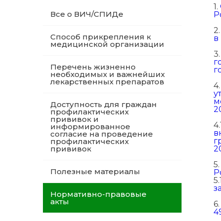
1.
Все о ВИЧ/СПИДе
Р
2
Способ прикрепления к
в
медицинской организации
3
г
Перечень жизненно
г
необходимых и важнейших
лекарственных препаратов
4
у
м
Доступность для граждан
2
профилактических
прививок и
4.
информированное
в
согласие на проведение
г
профилактических
прививок
2
5
Полезные материалы
Р
5.
з
Нормативно-правовые
акты
6
4