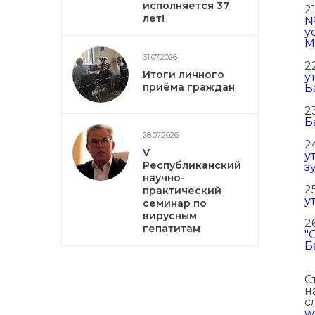
исполняется 37
2
лет!
№
у
М
31.07.2026
2
Итоги личного
у
приёма граждан
Б
2
Б
28.07.2026
2
V
у
Республиканский
з
научно-
2
практический
у
семинар по
вирусным
2
гепатитам
"
Б
С
н
с
w