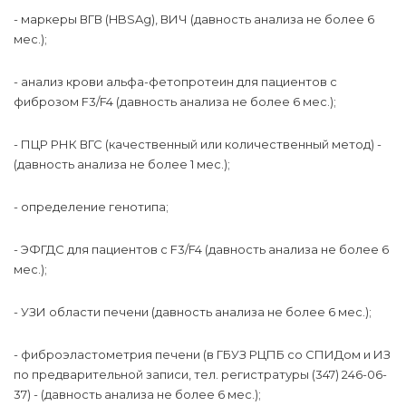
- маркеры ВГВ (HBSAg), ВИЧ (давность анализа не более 6
мес.);
- анализ крови альфа-фетопротеин для пациентов с
фиброзом F3/F4 (давность анализа не более 6 мес.);
- ПЦР РНК ВГС (качественный или количественный метод) -
(давность анализа не более 1 мес.);
- определение генотипа;
- ЭФГДС для пациентов с F3/F4 (давность анализа не более 6
мес.);
- УЗИ области печени (давность анализа не более 6 мес.);
- фиброэластометрия печени (в ГБУЗ РЦПБ со СПИДом и ИЗ
по предварительной записи, тел. регистратуры (347) 246-06-
37) - (давность анализа не более 6 мес.);