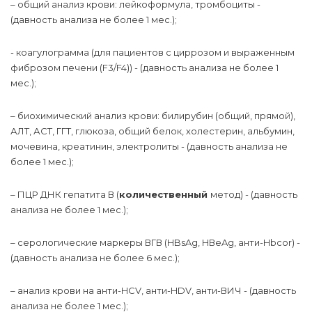
–
общий анализ крови: лейкоформула, тромбоциты -
(давность анализа не более 1 мес.);
- коагулограмма (для пациентов с циррозом и выраженным
фиброзом печени (F3/F4)) - (давность анализа не более 1
мес.);
–
биохимический анализ крови: билирубин (общий, прямой),
АЛТ, АСТ, ГГТ, глюкоза, общий белок, холестерин, альбумин,
мочевина, креатинин, электролиты - (давность анализа не
более 1 мес.);
–
ПЦР ДНК гепатита В (
количественный
метод) - (давность
анализа не более 1 мес.);
–
серологические маркеры ВГВ (HBsAg, HВеAg, анти-Hbcor) -
(давность анализа не более 6 мес.);
–
анализ крови на анти-HCV, анти-HDV, анти-ВИЧ - (давность
анализа не более 1 мес.);