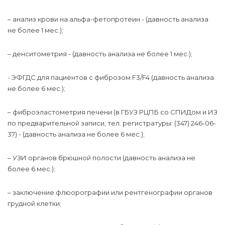
–
анализ крови на альфа-фетопротеин - (давность анализа
не более 1 мес.);
–
денситометрия - (давность анализа не более 1 мес.);
- ЭФГДС для пациентов с фиброзом F3/F4 (давность анализа
не более 6 мес.);
–
фиброэластометрия печени (в ГБУЗ РЦПБ со СПИДом и ИЗ
по предварительной записи, тел. регистратуры: (347) 246-06-
37) - (давность анализа не более 6 мес.);
–
УЗИ органов брюшной полости (давность анализа не
более 6 мес.);
–
заключение флюорографии или рентгенографии органов
грудной клетки;