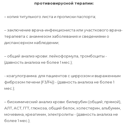
противовирусной терапии:
–
копия титульного листа и прописки паспорта;
–
заключение врача-инфекциониста или участкового врача-
терапевта с анамнезом заболевания и сведениями о
диспансерном наблюдении;
–
общий анализ крови: лейкоформула, тромбоциты -
(давность анализа не более 1 мес.);
- коагулограмма: для пациентов с циррозом и выраженным
фиброзом печени (F3/F4)) - (давность анализа не более 1
мес.);
–
биохимический анализ крови: билирубин (общий, прямой),
АЛТ, АСТ, ГГТ, глюкоза, общий белок, холестерин, альбумин,
мочевина, креатинин, электролиты - (давность анализа не
более 1 мес.);