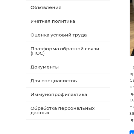
Объявления
Учетная политика
Оценка условий труда
Платформа обратной связи
(ПОС)
Документы
П
ор
С
Для специалистов
ме
пр
Иммунопрофилактика
Ол
Н
Обработка персональных
данных
з
пр