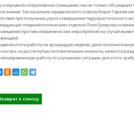
а очередном оперативном совещании, мы не только обсуждаем 
ои знания. Так начальник юридического отдела Мират Гареев н
йствий при получении угроз совершения террористического акт
аведующая эпидемиологическим отделом Лиля Гумерова освежил
роведения противоэпидемических мероприятий на случай выявле
нфекцией.
двели итоги работы за прошедшую неделю, дали положительную 
есмотря, на достигнутые положительные моменты, имеются разд
ленаправленную работу по улучшению ситуации, для этого треб
Возврат к списку