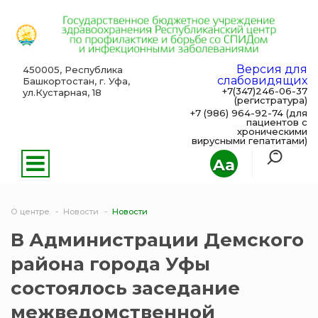
Версия для
450005, Республика
слабовидящих
Башкортостан, г. Уфа,
+7(347)246-06-37
ул.Кустарная, 18
(регистратура)
+7 (986) 964-92-74 (для
пациентов с
хроническими
вирусными гепатитами)
Aa
О центре
Новости
Новости
В Администрации Демского
района города Уфы
состоялось заседание
межведомственной