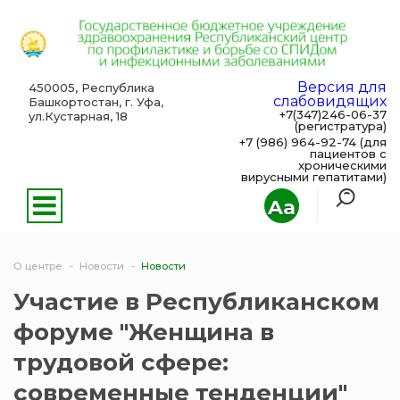
Версия для
450005, Республика
слабовидящих
Башкортостан, г. Уфа,
+7(347)246-06-37
ул.Кустарная, 18
(регистратура)
+7 (986) 964-92-74 (для
пациентов с
хроническими
вирусными гепатитами)
Aa
О центре
Новости
Новости
Участие в Республиканском
форуме "Женщина в
трудовой сфере:
современные тенденции"