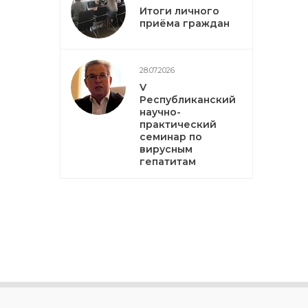
Итоги личного
приёма граждан
28.07.2026
V
Республиканский
научно-
практический
семинар по
вирусным
гепатитам