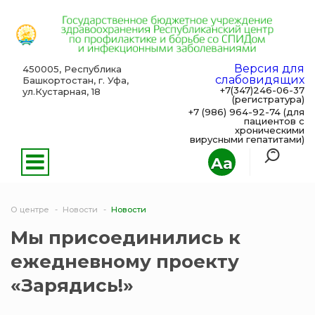
Версия для
450005, Республика
слабовидящих
Башкортостан, г. Уфа,
+7(347)246-06-37
ул.Кустарная, 18
(регистратура)
+7 (986) 964-92-74 (для
пациентов с
хроническими
вирусными гепатитами)
Aa
О центре
Новости
Новости
Мы присоединились к
ежедневному проекту
«Зарядись!»