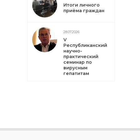
Итоги личного
приёма граждан
28.07.2026
V
Республиканский
научно-
практический
семинар по
вирусным
гепатитам