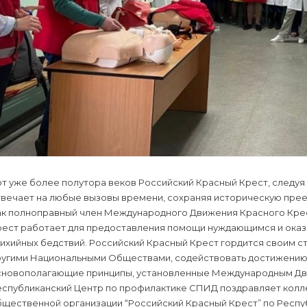
т уже более полутора веков Российский Красный Крест, следуя 
твечает на любые вызовы времени, сохраняя историческую прее
ак полноправный член Международного Движения Красного Крес
рест работает для предоставления помощи нуждающимся и оказ
ихийных бедствий. Российский Красный Крест гордится своим с
ругими Национальными Обществами, содействовать достижению 
сновополагающие принципы, установленные Международным Дви
еспубликанский Центр по профилактике СПИД поздравляет кол
бщественной организации “Российский Красный Крест” по Респу