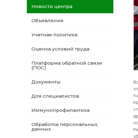
Новости центра
Объявления
Учетная политика
Оценка условий труда
Платформа обратной связи
(ПОС)
Документы
Во
о
К
Для специалистов
К
ст
Иммунопрофилактика
д
о
Обработка персональных
данных
Р
о