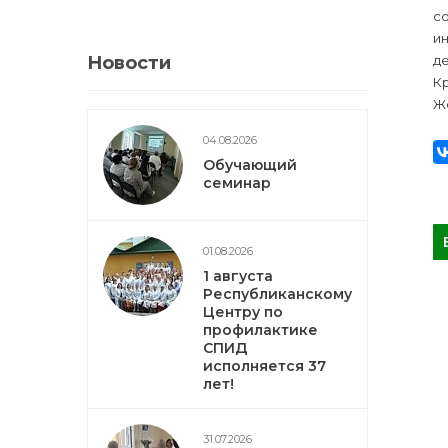
с
и
де
Новости
Кр
Ж
04.08.2026
Обучающий
семинар
01.08.2026
1 августа
Республиканскому
Центру по
профилактике
СПИД
исполняется 37
лет!
31.07.2026