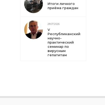
Итоги личного
приёма граждан
28.07.2026
V
Республиканский
научно-
практический
семинар по
вирусным
гепатитам