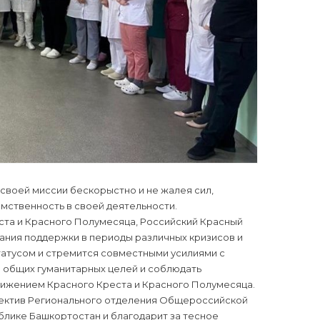
своей миссии бескорыстно и не жалея сил,
мственность в своей деятельности.
та и Красного Полумесяца, Российский Красный
ания поддержки в периоды различных кризисов и
татусом и стремится совместными усилиями с
общих гуманитарных целей и соблюдать
жением Красного Креста и Красного Полумесяца.
лектив Регионального отделения Общероссийской
блике Башкортостан и благодарит за тесное