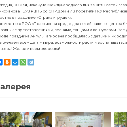
годня, 30 мая, накануне Международного дня защиты детей глав
мирханова ГБУЗ РЦПБ со СПИДом и ИЗ посетили ГКУ Республикан
астие в празднике «Страна игрушек».
овместно с РОО «Позитивная среда» для детей нашего Центра б
аздник с представлениями, песнями, танцами и конкурсами. Все
ходе праздника Айгуль Тагировна пообщалась с детьми и их роди
 желаем всем детям мира, возможности расти и воспитываться 
взгод! Желаем всем здоровья!
Галерея