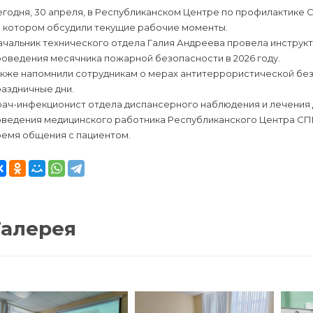
егодня, 30 апреля, в Республиканском Центре по профилактик
а котором обсудили текущие рабочие моменты.
ачальник технического отдела Галия Андреева провела инструк
оведения месячника пожарной безопасности в 2026 году.
акже напомнили сотрудникам о мерах антитеррористической без
аздничные дни.
рач-инфекционист отдела диспансерного наблюдения и лечения 
оведения медицинского работника Республиканского Центра СПИ
ремя общения с пациентом.
Галерея