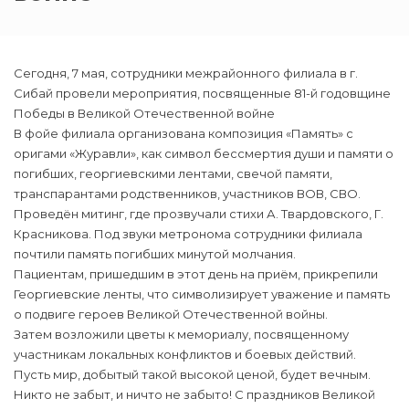
Сегодня, 7 мая, сотрудники межрайонного филиала в г.
Сибай провели мероприятия, посвященные 81-й годовщине
Победы в Великой Отечественной войне
В фойе филиала организована композиция «Память» с
оригами «Журавли», как символ бессмертия души и памяти о
погибших, георгиевскими лентами, свечой памяти,
транспарантами родственников, участников ВОВ, СВО.
Проведён митинг, где прозвучали стихи А. Твардовского, Г.
Красникова. Под звуки метронома сотрудники филиала
почтили память погибших минутой молчания.
Пациентам, пришедшим в этот день на приём, прикрепили
Георгиевские ленты, что символизирует уважение и память
о подвиге героев Великой Отечественной войны.
Затем возложили цветы к мемориалу, посвященному
участникам локальных конфликтов и боевых действий.
Пусть мир, добытый такой высокой ценой, будет вечным.
Никто не забыт, и ничто не забыто! С праздников Великой