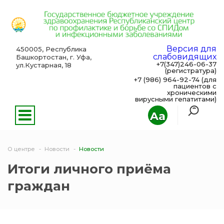
Версия для
450005, Республика
слабовидящих
Башкортостан, г. Уфа,
+7(347)246-06-37
ул.Кустарная, 18
(регистратура)
+7 (986) 964-92-74 (для
пациентов с
хроническими
вирусными гепатитами)
Aa
О центре
Новости
Новости
Итоги личного приёма
граждан