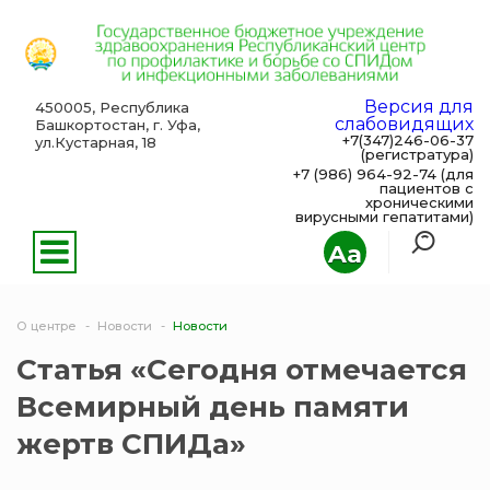
Версия для
450005, Республика
слабовидящих
Башкортостан, г. Уфа,
+7(347)246-06-37
ул.Кустарная, 18
(регистратура)
+7 (986) 964-92-74 (для
пациентов с
хроническими
вирусными гепатитами)
Aa
О центре
Новости
Новости
Статья «Сегодня отмечается
Всемирный день памяти
жертв СПИДа»