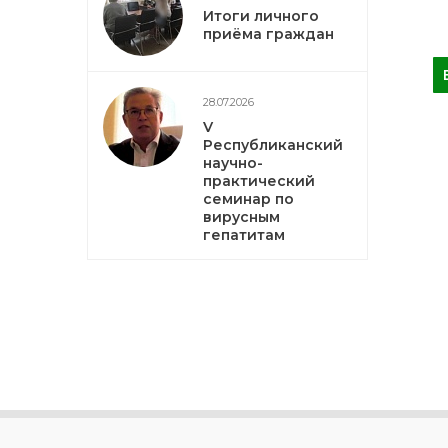
Итоги личного
приёма граждан
28.07.2026
V
Республиканский
научно-
практический
семинар по
вирусным
гепатитам