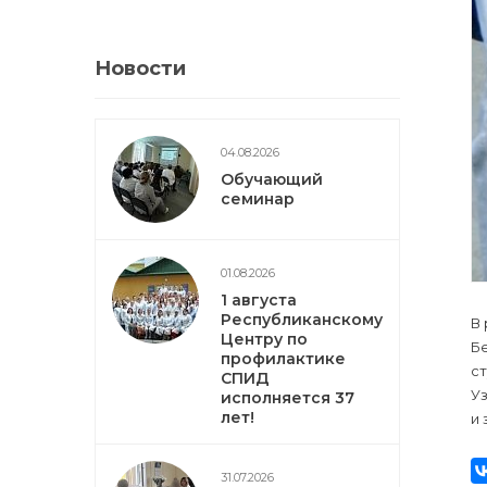
Новости
04.08.2026
Обучающий
семинар
01.08.2026
1 августа
Республиканскому
В
Центру по
Б
профилактике
с
СПИД
У
исполняется 37
лет!
и 
31.07.2026