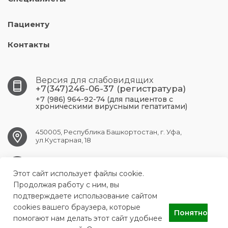
Пациенту
Контакты
Версия для слабовидящих
+7(347)246-06-37 (регистратура)
+7 (986) 964-92-74 (для пациентов с
хроническими вирусными гепатитами)
450005, Республика Башкортостан, г. Уфа,
ул.Кустарная, 18
UFA.RCPBSPID@doctorrb.ru
Этот сайт использует файлы cookie.
Продолжая работу с ним, вы
подтверждаете использование сайтом
cookies вашего браузера, которые
ГБУЗ Республиканский центр по профилактике и борьбе со
Понятно
СПИДом и инфекционными заболеваниями
помогают нам делать этот сайт удобнее