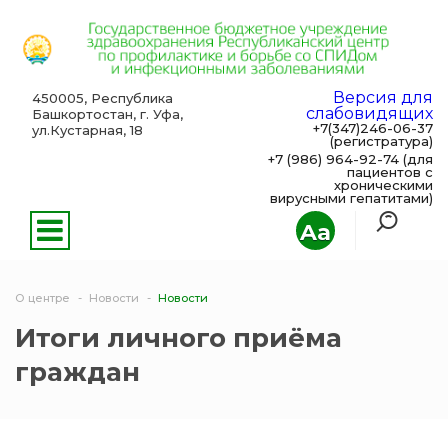
Версия для
450005, Республика
слабовидящих
Башкортостан, г. Уфа,
+7(347)246-06-37
ул.Кустарная, 18
(регистратура)
+7 (986) 964-92-74 (для
пациентов с
хроническими
вирусными гепатитами)
Aa
О центре
Новости
Новости
Итоги личного приёма
граждан