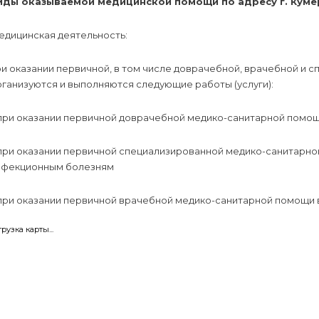
иды оказываемой медицинской помощи по адресу г. Кумерт
едицинская деятельность:
и оказании первичной, в том числе доврачебной, врачебной и 
ганизуются и выполняются следующие работы (услуги):
при оказании первичной доврачебной медико-санитарной помощи
 при оказании первичной специализированной медико-санитарно
нфекционным болезням
при оказании первичной врачебной медико-санитарной помощи в
грузка карты...