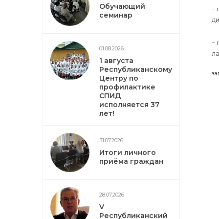
Обучающий
−
семинар
ди
−
01.08.2026
ла
1 августа
Республиканскому
за
Центру по
профилактике
СПИД
исполняется 37
лет!
31.07.2026
Итоги личного
приёма граждан
28.07.2026
V
Республиканский