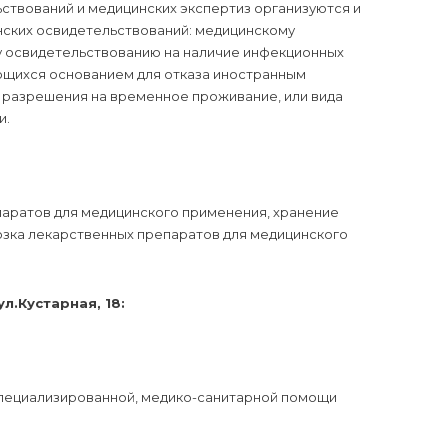
ствований и медицинских экспертиз организуются и
нских освидетельствований: медицинскому
 освидетельствованию на наличие инфекционных
ющихся основанием для отказа иностранным
и разрешения на временное проживание, или вида
и.
паратов для медицинского применения, хранение
озка лекарственных препаратов для медицинского
л.Кустарная, 18:
 специализированной, медико-санитарной помощи