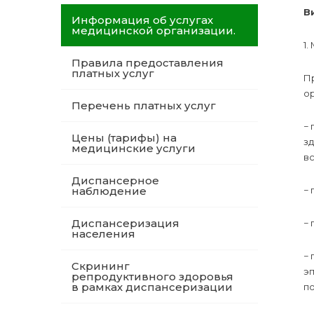
В
Информация об услугах
медицинской организации.
1.
Правила предоставления
платных услуг
П
ор
Перечень платных услуг
−
Цены (тарифы) на
з
медицинские услуги
в
Диспансерное
наблюдение
− 
Диспансеризация
− 
населения
− 
Скрининг
э
репродуктивного здоровья
в рамках диспансеризации
п