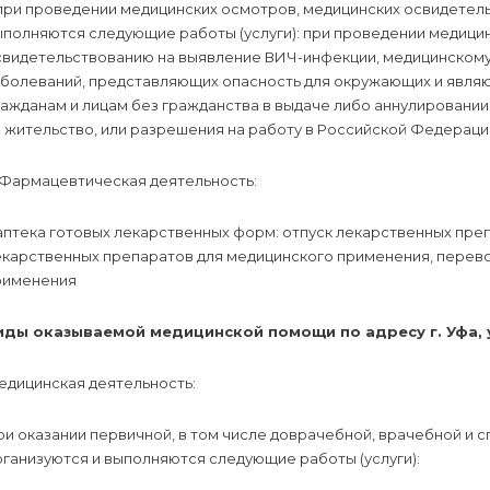
при проведении медицинских осмотров, медицинских освидетель
ыполняются следующие работы (услуги): при проведении медици
свидетельствованию на выявление ВИЧ-инфекции, медицинскому
аболеваний, представляющих опасность для окружающих и явля
ражданам и лицам без гражданства в выдаче либо аннулировани
 жительство, или разрешения на работу в Российской Федераци
 Фармацевтическая деятельность:
аптека готовых лекарственных форм: отпуск лекарственных пре
екарственных препаратов для медицинского применения, перев
рименения
иды оказываемой медицинской помощи по адресу г. Уфа, у
едицинская деятельность:
ри оказании первичной, в том числе доврачебной, врачебной и
ганизуются и выполняются следующие работы (услуги):