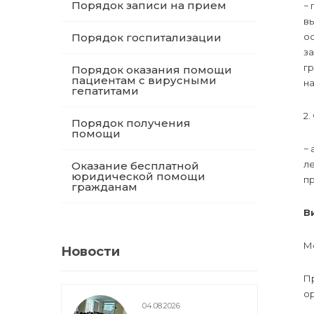
Порядок записи на прием
− 
в
Порядок госпитализации
о
з
г
Порядок оказания помощи
пациентам с вирусными
на
гепатитами
2.
Порядок получения
помощи
− 
л
Оказание бесплатной
юридической помощи
п
гражданам
В
М
Новости
П
ор
04.08.2026