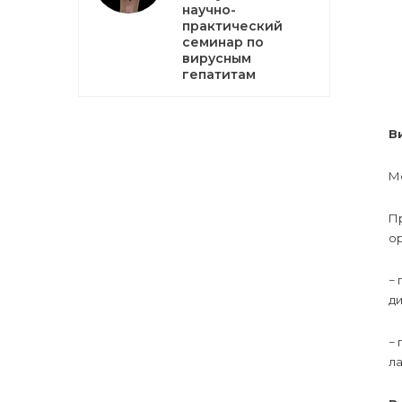
научно-
практический
семинар по
вирусным
гепатитам
В
М
П
ор
−
ди
−
л