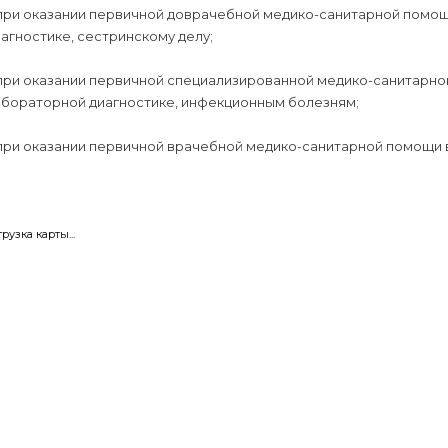
 при оказании первичной доврачебной медико-санитарной помощ
агностике, сестринскому делу;
 при оказании первичной специализированной медико-санитарно
абораторной диагностике, инфекционным болезням;
при оказании первичной врачебной медико-санитарной помощи в
грузка карты...