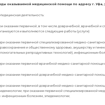
иды оказываемой медицинской помощи по адресу г. Уфа, у
 Медицинская деятельность:
ри оказании первичной, в том числе доврачебной, врачебной и
ганизуются и выполняются следующие работы (услуги):
 при оказании первичной специализированной медико-санитарно
дравоохранения и общественному здоровью, акушерству и гинек
спомогательных репродуктивных технологий), инфекционным бол
при оказании первичной врачебной медико-санитарной помощи в
при оказании первичной доврачебной медико-санитарной помощи
при оказании первичной доврачебной медико-санитарной помощи
пидемиологии; при оказании первичной специализированной ме
о: инфекционным болезням, эпидемиологии;