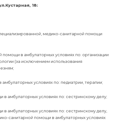
л.Кустарная, 18:
 специализированной, медико-санитарной помощи
й помощи в амбулаторных условиях по: организации
ологии (за исключением использования
езням;
 амбулаторных условиях по: педиатрии, терапии;
 в амбулаторных условиях по: сестринскому делу;
 в амбулаторных условиях по: сестринскому делу,
дико-санитарной помощи в амбулаторных условиях