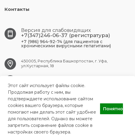
Контакты
Версия для слабовидящих
+7(347)246-06-37 (регистратура)
+7 (986) 964-92-74 (для пациентов с
хроническими вирусными гепатитами)
450005, Республика Башкортостан, г. Уфа,
ул.Кустарная, 18
UFA.RCPBSPID@doctorrb.ru
Этот сайт использует файлы cookie.
Продолжая работу с ним, вы
подтверждаете использование сайтом
cookies вашего браузера, которые
ГБУЗ Республиканский центр по профилактике и борьбе со
Понятно
СПИДом и инфекционными заболеваниями
помогают нам делать этот сайт удобнее
для пользователей. Однако вы можете
запретить сохранение файлов cookie в
настройках своего браузера.