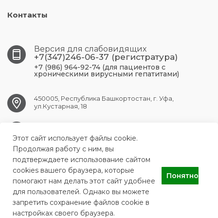
Контакты
Версия для слабовидящих
+7(347)246-06-37 (регистратура)
+7 (986) 964-92-74 (для пациентов с
хроническими вирусными гепатитами)
450005, Республика Башкортостан, г. Уфа,
ул.Кустарная, 18
UFA.RCPBSPID@doctorrb.ru
Этот сайт использует файлы cookie.
Продолжая работу с ним, вы
подтверждаете использование сайтом
cookies вашего браузера, которые
ГБУЗ Республиканский центр по профилактике и борьбе со
Понятно
СПИДом и инфекционными заболеваниями
помогают нам делать этот сайт удобнее
для пользователей. Однако вы можете
запретить сохранение файлов cookie в
настройках своего браузера.