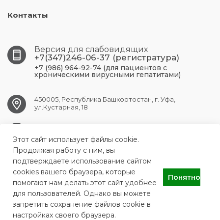
Контакты
Версия для слабовидящих
+7(347)246-06-37 (регистратура)
+7 (986) 964-92-74 (для пациентов с
хроническими вирусными гепатитами)
450005, Республика Башкортостан, г. Уфа,
ул.Кустарная, 18
UFA.RCPBSPID@doctorrb.ru
Этот сайт использует файлы cookie.
Продолжая работу с ним, вы
подтверждаете использование сайтом
cookies вашего браузера, которые
ГБУЗ Республиканский центр по профилактике и борьбе со
Понятно
СПИДом и инфекционными заболеваниями
помогают нам делать этот сайт удобнее
для пользователей. Однако вы можете
запретить сохранение файлов cookie в
настройках своего браузера.