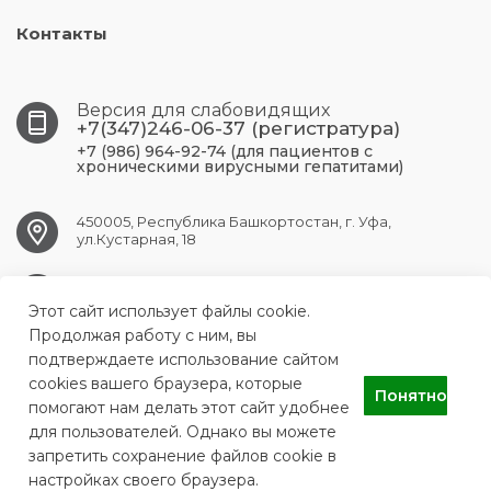
Контакты
Версия для слабовидящих
+7(347)246-06-37 (регистратура)
+7 (986) 964-92-74 (для пациентов с
хроническими вирусными гепатитами)
450005, Республика Башкортостан, г. Уфа,
ул.Кустарная, 18
UFA.RCPBSPID@doctorrb.ru
Этот сайт использует файлы cookie.
Продолжая работу с ним, вы
подтверждаете использование сайтом
cookies вашего браузера, которые
ГБУЗ Республиканский центр по профилактике и борьбе со
Понятно
СПИДом и инфекционными заболеваниями
помогают нам делать этот сайт удобнее
для пользователей. Однако вы можете
запретить сохранение файлов cookie в
настройках своего браузера.